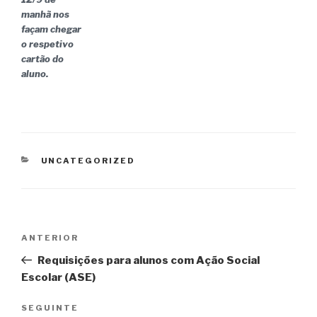
manhã nos
façam chegar
o respetivo
cartão do
aluno.
CATEGORIAS
UNCATEGORIZED
Navegação
ANTERIOR
Conteúdo
de
anterior
Requisições para alunos com Ação Social
artigos
Escolar (ASE)
SEGUINTE
Conteúdo