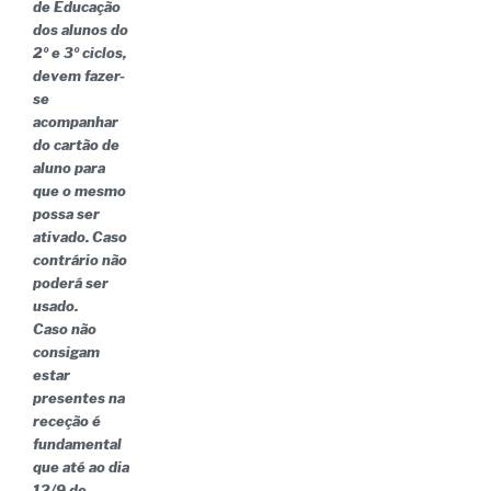
de Educação
dos alunos do
2º e 3º ciclos,
devem fazer-
se
acompanhar
do cartão de
aluno para
que o mesmo
possa ser
ativado. Caso
contrário não
poderá ser
usado.
Caso não
consigam
estar
presentes na
receção é
fundamental
que até ao dia
12/9 de