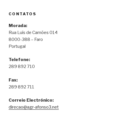
CONTATOS
Morada:
Rua Luís de Camões 014
8000-388 – Faro
Portugal
Telefone:
289 892 710
Fax:
289 892 711
Correio Electrónico:
direcao@agr-afonso3.net