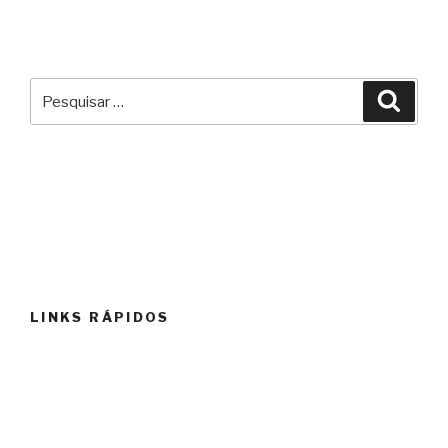
Pesquisar
Pesqu
por:
LINKS RÁPIDOS