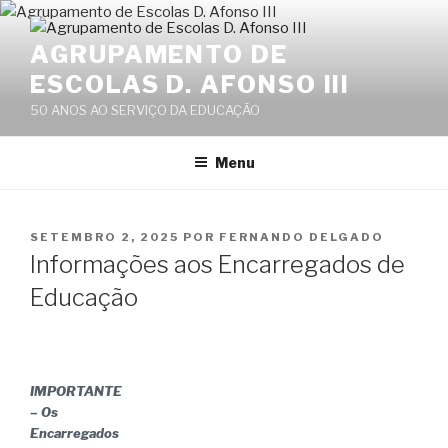
Saltar
para
AGRUPAMENTO DE
o
ESCOLAS D. AFONSO III
conteúdo
50 ANOS AO SERVIÇO DA EDUCAÇÃO
Menu
PUBLICADO
SETEMBRO 2, 2025
POR
FERNANDO DELGADO
EM
Informações aos Encarregados de
Educação
IMPORTANTE
– Os
Encarregados