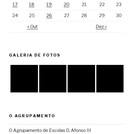
17
18
19
20
21
22
23
24
25
26
27
28
29
30
« Out
Dez »
GALERIA DE FOTOS
O AGRUPAMENTO
O Agrupamento de Escolas D. Afonso III