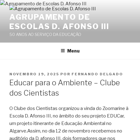
Saltar
para
AGRUPAMENTO DE
o
ESCOLAS D. AFONSO III
conteúdo
50 ANOS AO SERVIÇO DA EDUCAÇÃO
Menu
PUBLICADO
NOVEMBRO 19, 2025
POR
FERNANDO DELGADO
EM
Educar para o Ambiente – Clube
dos Cientistas
O Clube dos Cientistas organizou a vinda do Zoomarine à
Escola D. Afonso III, no âmbito do seu projeto EDUCar,
um projeto itinerante de Educação Ambiental no
Algarve.Assim, no dia 12 de novembro recebemos no
auditório da D. afonso III, dois formadores que nos