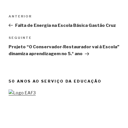
Navegação
ANTERIOR
Conteúdo
de
anterior
Falta de Energia na Escola Básica Gastão Cruz
artigos
SEGUINTE
Conteúdo
seguinte
Projeto “O Conservador-Restaurador vai à Escola”
dinamiza aprendizagem no 5.º ano
50 ANOS AO SERVIÇO DA EDUCAÇÃO