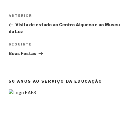
Navegação
ANTERIOR
Conteúdo
de
anterior
Visita de estudo ao Centro Alqueva e ao Museu
artigos
da Luz
SEGUINTE
Conteúdo
seguinte
Boas Festas
50 ANOS AO SERVIÇO DA EDUCAÇÃO