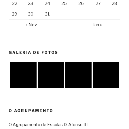
22
23
24
25
26
27
28
29
30
31
« Nov
Jan »
GALERIA DE FOTOS
O AGRUPAMENTO
O Agrupamento de Escolas D. Afonso III