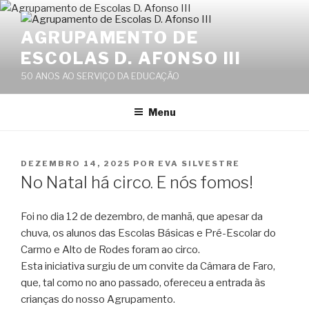
Saltar
para
AGRUPAMENTO DE
o
ESCOLAS D. AFONSO III
conteúdo
50 ANOS AO SERVIÇO DA EDUCAÇÃO
Menu
PUBLICADO
DEZEMBRO 14, 2025
POR
EVA SILVESTRE
EM
No Natal há circo. E nós fomos!
Foi no dia 12 de dezembro, de manhã, que apesar da
chuva, os alunos das Escolas Básicas e Pré-Escolar do
Carmo e Alto de Rodes foram ao circo.
Esta iniciativa surgiu de um convite da Câmara de Faro,
que, tal como no ano passado, ofereceu a entrada às
crianças do nosso Agrupamento.