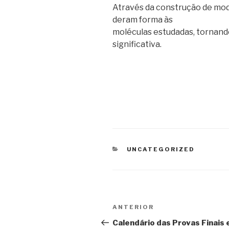
Através da construção de mod
deram forma às
moléculas estudadas, tornando
significativa.
CATEGORIAS
UNCATEGORIZED
Navegação
ANTERIOR
Conteúdo
de
anterior
Calendário das Provas Finais 