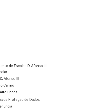
nto de Escolas D. Afonso III
colar
D. Afonso III
 do Carmo
 Alto Rodes
rgos Proteção de Dados
enúncia