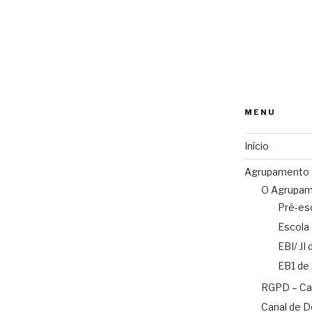
MENU
Início
Agrupamento
O Agrupame
Pré-es
Escola 
EBI/ JI
EB1 de
RGPD – Ca
Canal de D