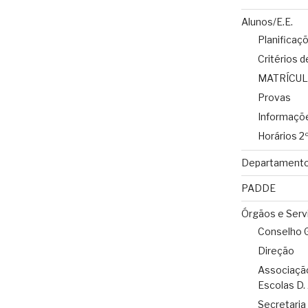
Alunos/E.E.
Planificaç
Critérios d
MATRÍCUL
Provas
Informaçõ
Horários 2º
Departament
PADDE
Órgãos e Serv
Conselho G
Direção
Associaçã
Escolas D. 
Secretaria