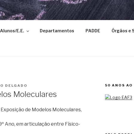
TO DE ESCOLAS D. A
Alunos/E.E.
Departamentos
PADDE
Órgãos e 
UCAÇÃO
50 ANOS AO
O DELGADO
los Moleculares
a Exposição de Modelos Moleculares,
9º Ano, em articulação entre Físico-