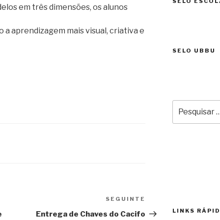
SELO ESCOL
elos em três dimensões, os alunos
 a aprendizagem mais visual, criativa e
SELO UBBU
Pesquisar
por:
SEGUINTE
Conteúdo
LINKS RÁPI
seguinte
e
Entrega de Chaves do Cacifo