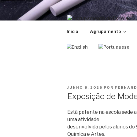
Saltar
para
o
AGRUPAMEN
conteúdo
Início
Agrupamento
50 ANOS AO SERVIÇO DA ED
PUBLICADO
JUNHO 8, 2026
POR
FERNAND
EM
Exposição de Mode
Está patente na escola sede 
uma atividade
desenvolvida pelos alunos do 
Química e Artes.